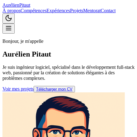
A
urélien
P
itaut
À propos
Compétences
Expériences
Projets
Mentorat
Contact
Bonjour, je m'appelle
Aurélien Pitaut
Je suis ingénieur logiciel, spécialisé dans le développement full-stack
web, passionné par la création de solutions élégantes à des
problèmes complexes.
Voir mes projets
Télécharger mon CV